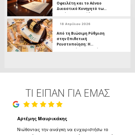
καταβληθέντων
Οφειλέτη και το Αέναο
Δικαστικό Κυνηγητό των
Funds σε Πρωτόδικο
Βαθμό
18 Απρίλιου 2026
Από τη Βιώσιμη Ρύθμιση
στην Επιθετική
Ρευστοποίηση: Η
Δικαστική προστασία
από Καταχρηστικές
Πρακτικές των
Εταιρειών Διαχείρισης
Απαιτήσεων
ΤΙ ΕΙΠΑΝ ΓΙΑ ΕΜΑΣ
Αρτέμης Μαυρικάκης
Γ
ο
Νιώθοντας την ανάγκη να ευχαριστήσω το
Υψ