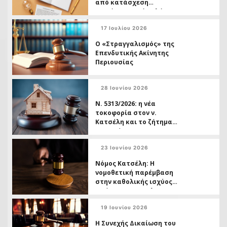
από κατάσχεση
ακινήτων χωρίς πλήρη
εξόφληση της οφειλής
17 Ιουλίου 2026
Ο «Στραγγαλισμός» της
Επενδυτικής Ακίνητης
Περιουσίας
28 Ιουνίου 2026
Ν. 5313/2026: η νέα
τοκοφορία στον ν.
Κατσέλη και το ζήτημα
της ασύμμετρης
μεταχείρισης
23 Ιουνίου 2026
Δανειοληπτών έναντι
Πιστωτών
Νόμος Κατσέλη: Η
νομοθετική παρέμβαση
στην καθολικής ισχύος
απόφασης της ΟλΑΠ
6/2026 και το ( ανοικτό,)
19 Ιουνίου 2026
ζήτημα των
αχρεωστήτως
Η Συνεχής Δικαίωση του