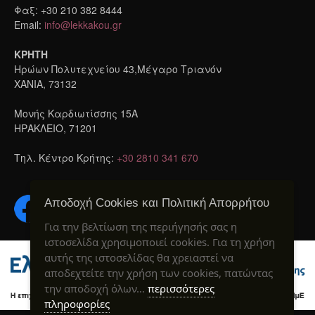
Φαξ: +30 210 382 8444
Email:
info@lekkakou.gr
ΚΡΗΤΗ
Ηρώων Πολυτεχνείου 43,Μέγαρο Τριανόν
ΧΑΝΙΑ, 73132
Μονής Καρδιωτίσσης 15A
ΗΡΑΚΛΕΙΟ, 71201
Τηλ. Κέντρο Κρήτης:
+30 2810 341 670
Αποδοχή Cookies και Πολιτική Απορρήτου
Για την βελτίωση της περιήγησής σας η
ιστοσελίδα χρησιμοποιεί cookies. Για τη χρήση
αυτής της ιστοσελίδας θα χρειαστεί να
αποδεχτείτε την χρήση των cookies, πατώντας
την αποδοχή όλων…
περισσότερες
πληροφορίες