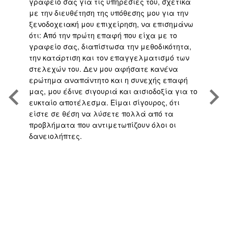
ι
γραφείο σας για τις υπηρεσίες του, σχετικά
εφ
με την διευθέτηση της υπόθεσης μου για την
επ
είο
ξενοδοχειακή μου επιχείρηση, να επισημάνω
μα
ότι: Από την πρώτη επαφή που είχα με το
βε
,
γραφείο σας, διαπίστωσα την μεθοδικότητα,
άψ
την κατάρτιση και τον επαγγελματισμό των
Άρ
.
στελεχών του. Δεν μου αφήσατε κανένα
υπ
η
ερώτημα αναπάντητο και η συνεχής επαφή
τη
μας, μου έδινε σιγουριά και αισιοδοξία για το
το
ευκταίο αποτέλεσμα. Είμαι σίγουρος, ότι
υπ
είστε σε θέση να λύσετε πολλά από τα
πο
προβλήματα που αντιμετωπίζουν όλοι οι
με
δανειολήπτες.
αν
ς
ή 
απ
το
γρ
πο
υπ
αν
σα