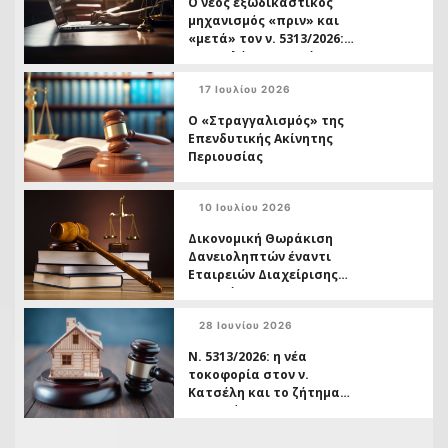
Ο νέος εξωδικαστικός
μηχανισμός «πριν» και
«μετά» τον ν. 5313/2026:
Ο οφειλέτης ως τρίτος
και η διπλή ταχύτητα
17 Ιουλίου 2026
δικαστικής προστασίας
Ο «Στραγγαλισμός» της
Επενδυτικής Ακίνητης
Περιουσίας
10 Ιουλίου 2026
Δικονομική Θωράκιση
Δανειοληπτών έναντι
Εταιρειών Διαχείρισης
Απαιτήσεων
28 Ιουνίου 2026
Ν. 5313/2026: η νέα
τοκοφορία στον ν.
Κατσέλη και το ζήτημα
της ασύμμετρης
μεταχείρισης
Δανειοληπτών έναντι