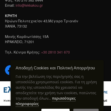
Email:
info@lekkakou.gr
ΚΡΗΤΗ
Ηρώων Πολυτεχνείου 43,Μέγαρο Τριανόν
ΧΑΝΙΑ, 73132
Μονής Καρδιωτίσσης 15A
ΗΡΑΚΛΕΙΟ, 71201
Τηλ. Κέντρο Κρήτης:
+30 2810 341 670
Αποδοχή Cookies και Πολιτική Απορρήτου
Για την βελτίωση της περιήγησής σας η
ιστοσελίδα χρησιμοποιεί cookies. Για τη χρήση
αυτής της ιστοσελίδας θα χρειαστεί να
αποδεχτείτε την χρήση των cookies, πατώντας
την αποδοχή όλων…
περισσότερες
πληροφορίες
Created by webIQ
® 2020