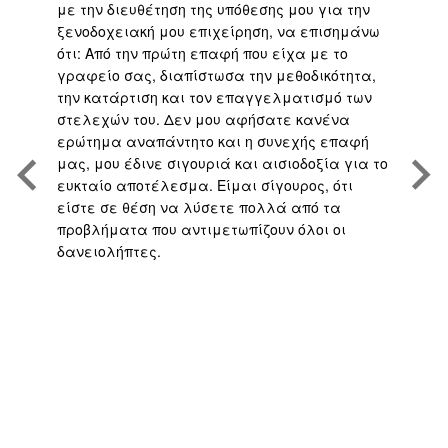
με την διευθέτηση της υπόθεσης μου για την
επ
είο
ξενοδοχειακή μου επιχείρηση, να επισημάνω
μα
ότι: Από την πρώτη επαφή που είχα με το
βε
,
γραφείο σας, διαπίστωσα την μεθοδικότητα,
άψ
την κατάρτιση και τον επαγγελματισμό των
Άρ
.
στελεχών του. Δεν μου αφήσατε κανένα
υπ
η
ερώτημα αναπάντητο και η συνεχής επαφή
τη
μας, μου έδινε σιγουριά και αισιοδοξία για το
το
ευκταίο αποτέλεσμα. Είμαι σίγουρος, ότι
υπ
είστε σε θέση να λύσετε πολλά από τα
πο
προβλήματα που αντιμετωπίζουν όλοι οι
με
δανειολήπτες.
αν
ς
ή 
απ
το
γρ
πο
υπ
αν
σα