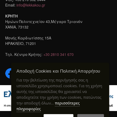
Email:
info@lekkakou.gr
ΚΡΗΤΗ
Ηρώων Πολυτεχνείου 43,Μέγαρο Τριανόν
ΧΑΝΙΑ, 73132
Μονής Καρδιωτίσσης 15A
ΗΡΑΚΛΕΙΟ, 71201
Τηλ. Κέντρο Κρήτης:
+30 2810 341 670
Αποδοχή Cookies και Πολιτική Απορρήτου
Για την βελτίωση της περιήγησής σας η
ιστοσελίδα χρησιμοποιεί cookies. Για τη χρήση
αυτής της ιστοσελίδας θα χρειαστεί να
αποδεχτείτε την χρήση των cookies, πατώντας
την αποδοχή όλων…
περισσότερες
πληροφορίες
Created by webIQ
® 2020