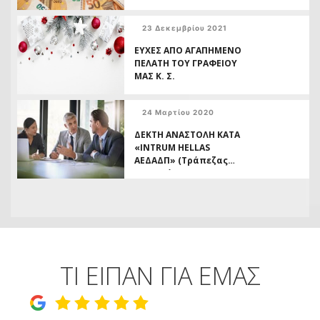
ΤΟΚΩΝ ΚΑΘΩΣ ΑΥΤΕΣ
ΥΠΑΓΟΝΤΑΙ ΣΕ ΠΕΝΤΑΕΤΗ
23 Δεκεμβρίου 2021
ΠΑΡΑΓΡΑΦΗ –
ΔΥΝΑΤΟΤΗΤΑ ΑΝΑΣΤΟΛΗΣ
ΕΥΧΕΣ ΑΠΟ ΑΓΑΠΗΜΕΝΟ
ΚΑΙ ΑΚΥΡΩΣΗΣ
ΠΕΛΑΤΗ ΤΟΥ ΓΡΑΦΕΙΟΥ
ΠΛΕΙΣΤΗΡΙΑΣΜΩΝ
ΜΑΣ Κ. Σ.
24 Μαρτίου 2020
ΔΕΚΤΗ ΑΝΑΣΤΟΛΗ ΚΑΤΑ
«INTRUM HELLAS
AΕΔΑΔΠ» (Τράπεζας
Πειραιώς ΑΕ)
ΤΙ ΕΙΠΑΝ ΓΙΑ ΕΜΑΣ