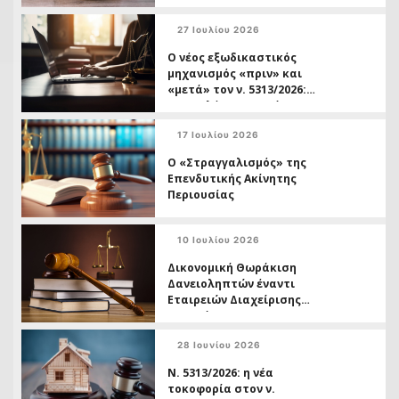
Νομικό Πλαίσιο ως
Εργαλείο Επιβίωσης
27 Ιουλίου 2026
Ο νέος εξωδικαστικός
μηχανισμός «πριν» και
«μετά» τον ν. 5313/2026:
Ο οφειλέτης ως τρίτος
και η διπλή ταχύτητα
17 Ιουλίου 2026
δικαστικής προστασίας
Ο «Στραγγαλισμός» της
Επενδυτικής Ακίνητης
Περιουσίας
10 Ιουλίου 2026
Δικονομική Θωράκιση
Δανειοληπτών έναντι
Εταιρειών Διαχείρισης
Απαιτήσεων
28 Ιουνίου 2026
Ν. 5313/2026: η νέα
τοκοφορία στον ν.