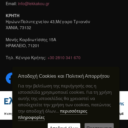
Email:
info@lekkakou.gr
ΚΡΗΤΗ
Ηρώων Πολυτεχνείου 43,Μέγαρο Τριανόν
ΧΑΝΙΑ, 73132
Μονής Καρδιωτίσσης 15A
ΗΡΑΚΛΕΙΟ, 71201
Τηλ. Κέντρο Κρήτης:
+30 2810 341 670
Αποδοχή Cookies και Πολιτική Απορρήτου
Για την βελτίωση της περιήγησής σας η
ιστοσελίδα χρησιμοποιεί cookies. Για τη χρήση
αυτής της ιστοσελίδας θα χρειαστεί να
αποδεχτείτε την χρήση των cookies, πατώντας
την αποδοχή όλων…
περισσότερες
πληροφορίες
Created by webIQ
® 2020