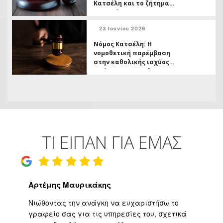
Κατσέλη και το ζήτημα
της ασύμμετρης
μεταχείρισης
23 Ιουνίου 2026
Δανειοληπτών έναντι
Πιστωτών
Νόμος Κατσέλη: Η
νομοθετική παρέμβαση
στην καθολικής ισχύος
απόφασης της ΟλΑΠ
6/2026 και το ( ανοικτό,)
ζήτημα των
αχρεωστήτως
καταβληθέντων
ΤΙ ΕΙΠΑΝ ΓΙΑ ΕΜΑΣ
Αρτέμης Μαυρικάκης
Γ
ο
Νιώθοντας την ανάγκη να ευχαριστήσω το
Υψ
ι
γραφείο σας για τις υπηρεσίες του, σχετικά
εφ