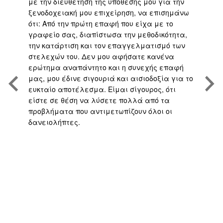
με την διευθέτηση της υπόθεσης μου για την
επ
είο
ξενοδοχειακή μου επιχείρηση, να επισημάνω
μα
ότι: Από την πρώτη επαφή που είχα με το
βε
,
γραφείο σας, διαπίστωσα την μεθοδικότητα,
άψ
την κατάρτιση και τον επαγγελματισμό των
Άρ
.
στελεχών του. Δεν μου αφήσατε κανένα
υπ
η
ερώτημα αναπάντητο και η συνεχής επαφή
τη
μας, μου έδινε σιγουριά και αισιοδοξία για το
το
ευκταίο αποτέλεσμα. Είμαι σίγουρος, ότι
υπ
είστε σε θέση να λύσετε πολλά από τα
πο
προβλήματα που αντιμετωπίζουν όλοι οι
με
δανειολήπτες.
αν
ς
ή 
απ
το
γρ
πο
υπ
αν
σα
πο