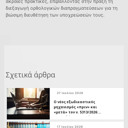
ακραίες πρακτικές, επιβάλλοντας στην πράξη τη
διεξαγωγή ορθολογικών διαπραγματεύσεων για τη
βιώσιμη διευθέτηση των υποχρεώσεών τους.
Σχετικά άρθρα
27 Ιουλίου 2026
Ο νέος εξωδικαστικός
μηχανισμός «πριν» και
«μετά» τον ν. 5313/2026:
Ο οφειλέτης ως τρίτος
και η διπλή ταχύτητα
17 Ιουλίου 2026
δικαστικής προστασίας