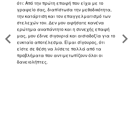
ότι: Από την πρώτη επαφή που είχα με το
βε
,
γραφείο σας, διαπίστωσα την μεθοδικότητα,
άψ
την κατάρτιση και τον επαγγελματισμό των
Άρ
.
στελεχών του. Δεν μου αφήσατε κανένα
υπ
η
ερώτημα αναπάντητο και η συνεχής επαφή
τη
μας, μου έδινε σιγουριά και αισιοδοξία για το
το
ευκταίο αποτέλεσμα. Είμαι σίγουρος, ότι
υπ
είστε σε θέση να λύσετε πολλά από τα
πο
προβλήματα που αντιμετωπίζουν όλοι οι
με
δανειολήπτες.
αν
ς
ή 
απ
το
γρ
πο
υπ
αν
σα
πο
Fu