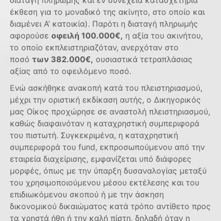
διαταγή πληρωμής και εν συνεχεία κατασχετήρια
έκθεση για το μοναδικό της ακίνητο, στο οποίο και
διαμένει Α’ κατοικία). Παρότι η διαταγή πληρωμής
αφορούσε
οφειλή 100.000€,
η αξία του ακινήτου,
το οποίο εκπλειστηριαζόταν, ανερχόταν στο
ποσό
των 382.000€,
ουσιαστικά τετραπλάσιας
αξίας από το οφειλόμενο ποσό.
Ενώ ασκήθηκε ανακοπή κατά του πλειστηριασμού,
μέχρι την οριστική εκδίκαση αυτής, ο Δικηγορικός
μας Οίκος προχώρησε σε αναστολή πλειστηριασμού,
καθώς διαφαινόταν η καταχρηστική συμπεριφορά
του πιστωτή. Συγκεκριμένα, η καταχρηστική
συμπεριφορά του fund, εκπροσωπούμενου από την
εταιρεία διαχείρισης, εμφανίζεται υπό διάφορες
μορφές, όπως με την ύπαρξη δυσαναλογίας μεταξύ
του χρησιμοποιούμενου μέσου εκτέλεσης και του
επιδιωκόμενου σκοπού ή με την άσκηση
δικονομικού δικαιώματος κατά τρόπο αντίθετο προς
τα χρηστά ήθη ή την καλή πίστη, δηλαδή όταν η