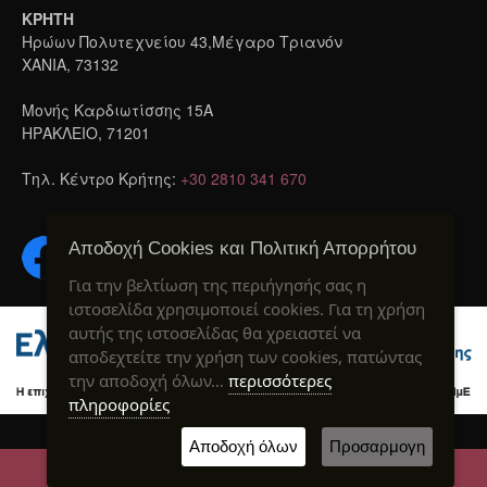
ΚΡΗΤΗ
Ηρώων Πολυτεχνείου 43,Μέγαρο Τριανόν
ΧΑΝΙΑ, 73132
Μονής Καρδιωτίσσης 15A
ΗΡΑΚΛΕΙΟ, 71201
Τηλ. Κέντρο Κρήτης:
+30 2810 341 670
Αποδοχή Cookies και Πολιτική Απορρήτου
Για την βελτίωση της περιήγησής σας η
ιστοσελίδα χρησιμοποιεί cookies. Για τη χρήση
αυτής της ιστοσελίδας θα χρειαστεί να
αποδεχτείτε την χρήση των cookies, πατώντας
την αποδοχή όλων…
περισσότερες
πληροφορίες
Created by webIQ
® 2020
Αποδοχή όλων
Προσαρμογη
ΕΠΙΚΟΙΝΩΝΙΑ
ΚΑΛΕΣΤΕ ΜΑΣ