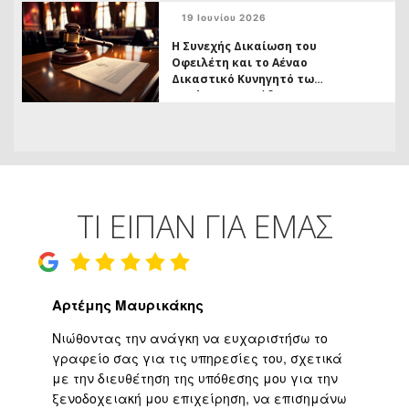
6/2026 και το ( ανοικτό,)
19 Ιουνίου 2026
ζήτημα των
αχρεωστήτως
Η Συνεχής Δικαίωση του
καταβληθέντων
Οφειλέτη και το Αέναο
Δικαστικό Κυνηγητό των
Funds σε Πρωτόδικο
Βαθμό
ΤΙ ΕΙΠΑΝ ΓΙΑ ΕΜΑΣ
Αρτέμης Μαυρικάκης
Γ
ο
Νιώθοντας την ανάγκη να ευχαριστήσω το
Υψ
ι
γραφείο σας για τις υπηρεσίες του, σχετικά
εφ
με την διευθέτηση της υπόθεσης μου για την
επ
είο
ξενοδοχειακή μου επιχείρηση, να επισημάνω
μα