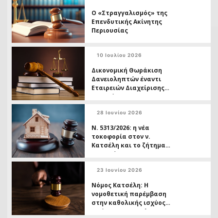
Ο «Στραγγαλισμός» της
Επενδυτικής Ακίνητης
Περιουσίας
10 Ιουλίου 2026
Δικονομική Θωράκιση
Δανειοληπτών έναντι
Εταιρειών Διαχείρισης
Απαιτήσεων
28 Ιουνίου 2026
Ν. 5313/2026: η νέα
τοκοφορία στον ν.
Κατσέλη και το ζήτημα
της ασύμμετρης
μεταχείρισης
23 Ιουνίου 2026
Δανειοληπτών έναντι
Πιστωτών
Νόμος Κατσέλη: Η
νομοθετική παρέμβαση
στην καθολικής ισχύος
απόφασης της ΟλΑΠ