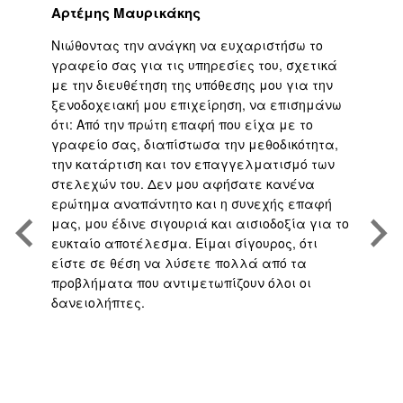
Αρτέμης Μαυρικάκης
Γ
ο
Νιώθοντας την ανάγκη να ευχαριστήσω το
Υψ
ι
γραφείο σας για τις υπηρεσίες του, σχετικά
εφ
με την διευθέτηση της υπόθεσης μου για την
επ
είο
ξενοδοχειακή μου επιχείρηση, να επισημάνω
μα
ότι: Από την πρώτη επαφή που είχα με το
βε
,
γραφείο σας, διαπίστωσα την μεθοδικότητα,
άψ
την κατάρτιση και τον επαγγελματισμό των
Άρ
.
στελεχών του. Δεν μου αφήσατε κανένα
υπ
η
ερώτημα αναπάντητο και η συνεχής επαφή
τη
μας, μου έδινε σιγουριά και αισιοδοξία για το
το
ευκταίο αποτέλεσμα. Είμαι σίγουρος, ότι
υπ
είστε σε θέση να λύσετε πολλά από τα
πο
προβλήματα που αντιμετωπίζουν όλοι οι
με
δανειολήπτες.
αν
ς
ή 
απ
το
γρ
πο