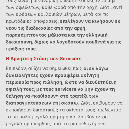
τους είναι η οικονομική «πίεση» και «εξάντληση»
των οφειλετών, κάθε φορά από την αρχή. Διότι, αντί
των εφέσεων και λοιπών μέτρων, μετά και τις
πρωτόδικες αποφάσεις,
επιλέγουν να κινήσουν εκ
νέου τις διαδικασίες από την αρχή,
παρακάμπτοντας μάλιστα και την ελληνική
δικαιοσύνη, δίχως να λογοδοτούν πουθενά για τις
πράξεις τους.
Η Αρνητική Στάση των
Servicers
Επιπλέον, αξίζει να σημειωθεί πως
οι εν λόγω
δανειολήπτες έχουν προσφέρει ακίνητη
περιουσία προς πώληση, ώστε να διευθετηθεί η
οφειλή τους, με τους
servicers
να μην έχουν τη
θέληση να «καθίσουν» στο τραπέζι των
διαπραγματεύσεων επί σκοπώ.
Διότι επιθυμούν να
εκποιήσουν δικαστικώς τα ακίνητά τους, πωλώντας
τα σε πολύ μεγαλύτερη τιμή και λαμβάνοντας
μεγαλύτερο κέρδος, από ότι μία ενδεχόμενη