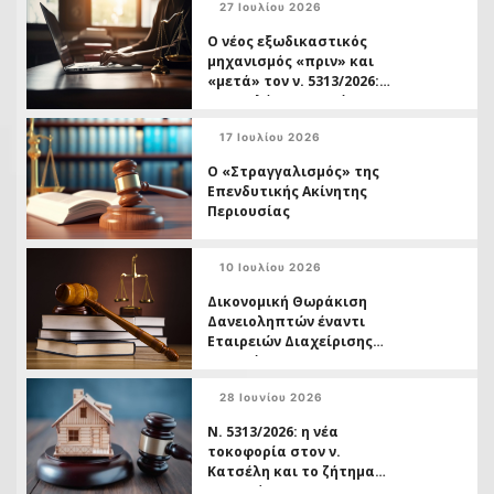
27 Ιουλίου 2026
Ο νέος εξωδικαστικός
μηχανισμός «πριν» και
«μετά» τον ν. 5313/2026:
Ο οφειλέτης ως τρίτος
και η διπλή ταχύτητα
17 Ιουλίου 2026
δικαστικής προστασίας
Ο «Στραγγαλισμός» της
Επενδυτικής Ακίνητης
Περιουσίας
10 Ιουλίου 2026
Δικονομική Θωράκιση
Δανειοληπτών έναντι
Εταιρειών Διαχείρισης
Απαιτήσεων
28 Ιουνίου 2026
Ν. 5313/2026: η νέα
τοκοφορία στον ν.
Κατσέλη και το ζήτημα
της ασύμμετρης