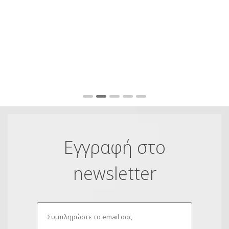
υπ
αν
σα
πο
Fu
Εγγραφή στο
newsletter