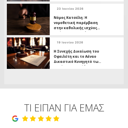
μεταχείρισης
23 Ιουνίου 2026
Δανειοληπτών έναντι
Πιστωτών
Νόμος Κατσέλη: Η
νομοθετική παρέμβαση
στην καθολικής ισχύος
απόφασης της ΟλΑΠ
6/2026 και το ( ανοικτό,)
19 Ιουνίου 2026
ζήτημα των
αχρεωστήτως
Η Συνεχής Δικαίωση του
καταβληθέντων
Οφειλέτη και το Αέναο
Δικαστικό Κυνηγητό των
Funds σε Πρωτόδικο
Βαθμό
ΤΙ ΕΙΠΑΝ ΓΙΑ ΕΜΑΣ