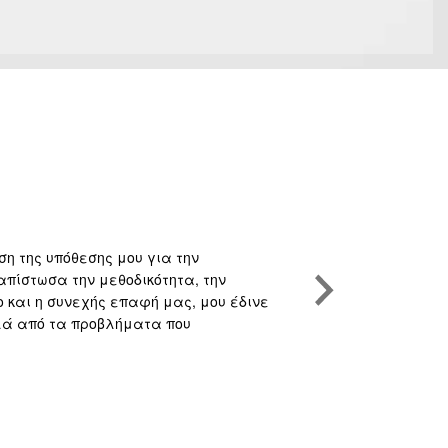
Γιώργος Οικο
ση της υπόθεσης μου για την
Υψηλού επιπέδο
απίστωσα την μεθοδικότητα, την
και την συνακό
και η συνεχής επαφή μας, μου έδινε
Κάθε υπόθεση π
λλά από τα προβλήματα που
υποθέσεις. Αυτό
προβλήματα πλε
επιλεγμένους σ
κερδίσει την υ
στα Funds.