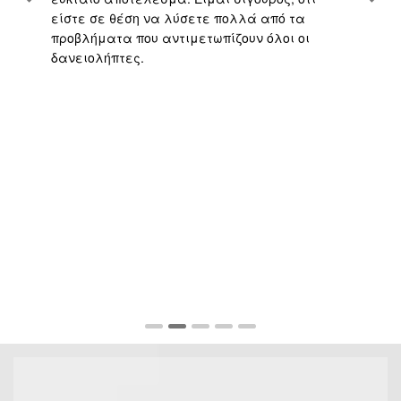
είστε σε θέση να λύσετε πολλά από τα
πο
προβλήματα που αντιμετωπίζουν όλοι οι
με
δανειολήπτες.
αν
ς
ή 
απ
το
γρ
πο
υπ
αν
σα
πο
Fu