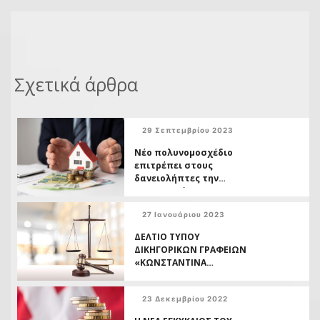
Σχετικά άρθρα
29 Σεπτεμβρίου 2023
Νέο πολυνομοσχέδιο
επιτρέπει στους
δανειολήπτες την
επαναγορά των
«κόκκινων» δανείων
27 Ιανουάριου 2023
τους
ΔΕΛΤΙΟ ΤΥΠΟΥ
ΔΙΚΗΓΟΡΙΚΩΝ ΓΡΑΦΕΙΩΝ
«ΚΩΝΣΤΑΝΤΙΝΑ
ΛΕΚΚΑΚΟΥ ΚΑΙ
ΣΥΝΕΡΓΑΤΕΣ» ΓΙΑ ΤΗ
23 Δεκεμβρίου 2022
ΣΥΝΕΔΡΙΑΣΗ ΤΗΣ
ΟΛΟΜΕΛΕΙΑΣ ΤΟΥ ΑΡΕΙΟΥ