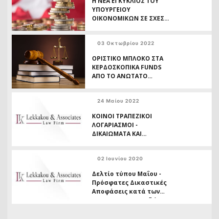
Η ΝΕΑ ΕΓΚΥΚΛΙΟΣ ΤΟΥ
ΠΑΓΟΥ ΜΕ ΘΕΜΑ ΤΗ
ΥΠΟΥΡΓΕΙΟΥ
ΝΟΜΙΜΟΠΟΙΗΣΗ ΤΩΝ
ΟΙΚΟΝΟΜΙΚΩΝ ΣΕ ΣΧΕΣΗ
ΕΤΑΙΡΕΙΩΝ ΔΙΑΧΕΙΡΙΣΗΣ
ΜΕ ΤΙΣ ΚΑΤΑΣΧΕΣΕΙΣ
ΤΡΑΠΕΖΙΚΟΥ
03 Οκτωβρίου 2022
ΛΟΓΑΡΙΑΣΜΟΥ – ΝΟΜΙΚΗ
ΔΙΑΔΙΚΑΣΙΑ
ΟΡΙΣΤΙΚΟ ΜΠΛΟΚΟ ΣΤΑ
ΑΝΤΙΜΕΤΩΠΙΣΗΣ
ΚΕΡΔΟΣΚΟΠΙΚΑ FUNDS
ΟΦΕΙΛΩΝ ΕΝΑΝΤΙ ΤΟΥ
ΑΠΟ ΤΟ ΑΝΩΤΑΤΟ
ΔΗΜΟΣΙΟΥ
ΠΟΛΙΤΙΚΟ ΔΙΚΑΣΤΗΡΙΟ
ΤΗΣ ΧΩΡΑΣ – Η ΙΣΤΟΡΙΚΗ
24 Μαίου 2022
ΥΠ’ ΑΡΙΘΜ. 822/2022
ΑΠΟΦΑΣΗ ΤΟΥ ΑΡΕΙΟΥ
ΚΟΙΝΟΙ ΤΡΑΠΕΖΙΚΟΙ
ΠΑΓΟΥ
ΛΟΓΑΡΙΑΣΜΟΙ -
ΔΙΚΑΙΩΜΑΤΑ ΚΑΙ
ΠΕΡΙΠΤΩΣΕΙΣ ΚΑΤΑΣΧΕΣΗΣ
02 Ιουνίου 2020
Δελτίο τύπου Μαΐου -
Πρόσφατες Δικαστικές
Αποφάσεις κατά των
FUNDS των Τραπεζών