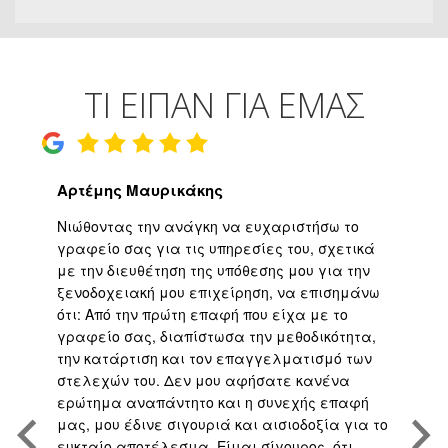
ΤΙ ΕΙΠΑΝ ΓΙΑ ΕΜΑΣ
Αρτέμης Μαυρικάκης
Γ
ο
Νιώθοντας την ανάγκη να ευχαριστήσω το
Υψ
ι
γραφείο σας για τις υπηρεσίες του, σχετικά
εφ
με την διευθέτηση της υπόθεσης μου για την
επ
είο
ξενοδοχειακή μου επιχείρηση, να επισημάνω
μα
ότι: Από την πρώτη επαφή που είχα με το
βε
,
γραφείο σας, διαπίστωσα την μεθοδικότητα,
άψ
την κατάρτιση και τον επαγγελματισμό των
Άρ
.
στελεχών του. Δεν μου αφήσατε κανένα
υπ
η
ερώτημα αναπάντητο και η συνεχής επαφή
τη
μας, μου έδινε σιγουριά και αισιοδοξία για το
το
ευκταίο αποτέλεσμα. Είμαι σίγουρος, ότι
υπ