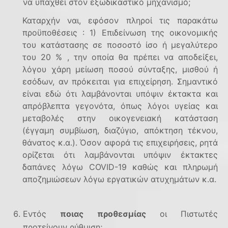
να υπαχθεί στον εξωδικαστικό μηχανισμό;
Καταρχήν ναι, εφόσον πληροί τις παρακάτω
προϋποθέσεις : 1) Επιδείνωση της οικονομικής
του κατάστασης σε ποσοστό ίσο ή μεγαλύτερο
του 20 % , την οποία θα πρέπει να αποδείξει,
λόγου χάρη μείωση ποσού σύνταξης, μισθού ή
εσόδων, αν πρόκειται για επιχείρηση. Σημαντικό
είναι εδώ ότι λαμβάνονται υπόψιν έκτακτα και
απρόβλεπτα γεγονότα, όπως λόγοι υγείας και
μεταβολές στην οικογενειακή κατάσταση
(έγγαμη συμβίωση, διαζύγιο, απόκτηση τέκνου,
θάνατος κ.α.). Όσον αφορά τις επιχειρήσεις, ρητά
ορίζεται ότι λαμβάνονται υπόψιν έκτακτες
δαπάνες λόγω
COVID
-19 καθώς και πληρωμή
αποζημιώσεων λόγω εργατικών ατυχημάτων κ.α.
Εντός
ποιας προθεσμίας
οι Πιστωτές
προτείνουν ρύθμιση;