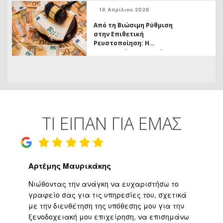
Βαθμό
18 Απρίλιου 2026
Από τη Βιώσιμη Ρύθμιση
στην Επιθετική
Ρευστοποίηση: Η
Δικαστική προστασία
από Καταχρηστικές
Πρακτικές των
Εταιρειών Διαχείρισης
Απαιτήσεων
ΤΙ ΕΙΠΑΝ ΓΙΑ ΕΜΑΣ
Αρτέμης Μαυρικάκης
Γ
ο
Νιώθοντας την ανάγκη να ευχαριστήσω το
Υψ
ι
γραφείο σας για τις υπηρεσίες του, σχετικά
εφ
με την διευθέτηση της υπόθεσης μου για την
επ
είο
ξενοδοχειακή μου επιχείρηση, να επισημάνω
μα