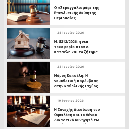
Ο «Στραγγαλισμός» της
Επενδυτικής Ακίνητης
Περιουσίας
28 Ιουνίου 2026
Ν. 5313/2026: η νέα
τοκοφορία στον ν.
Κατσέλη και το ζήτημα
της ασύμμετρης
μεταχείρισης
23 Ιουνίου 2026
Δανειοληπτών έναντι
Πιστωτών
Νόμος Κατσέλη: Η
νομοθετική παρέμβαση
στην καθολικής ισχύος
απόφασης της ΟλΑΠ
6/2026 και το ( ανοικτό,)
19 Ιουνίου 2026
ζήτημα των
αχρεωστήτως
Η Συνεχής Δικαίωση του
καταβληθέντων
Οφειλέτη και το Αέναο
Δικαστικό Κυνηγητό των
Funds σε Πρωτόδικο