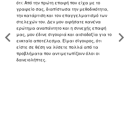
ότι: Από την πρώτη επαφή που είχα με το
βε
,
γραφείο σας, διαπίστωσα την μεθοδικότητα,
άψ
την κατάρτιση και τον επαγγελματισμό των
Άρ
.
στελεχών του. Δεν μου αφήσατε κανένα
υπ
η
ερώτημα αναπάντητο και η συνεχής επαφή
τη
μας, μου έδινε σιγουριά και αισιοδοξία για το
το
ευκταίο αποτέλεσμα. Είμαι σίγουρος, ότι
υπ
είστε σε θέση να λύσετε πολλά από τα
πο
προβλήματα που αντιμετωπίζουν όλοι οι
με
δανειολήπτες.
αν
ς
ή 
απ
το
γρ
πο
υπ
αν
σα
πο
Fu