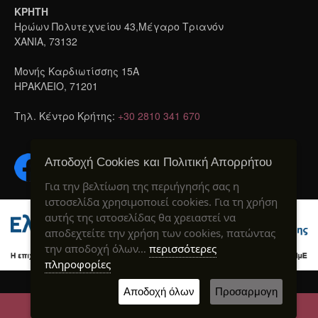
ΚΡΗΤΗ
Ηρώων Πολυτεχνείου 43,Μέγαρο Τριανόν
ΧΑΝΙΑ, 73132
Μονής Καρδιωτίσσης 15A
ΗΡΑΚΛΕΙΟ, 71201
Τηλ. Κέντρο Κρήτης:
+30 2810 341 670
Αποδοχή Cookies και Πολιτική Απορρήτου
Για την βελτίωση της περιήγησής σας η
ιστοσελίδα χρησιμοποιεί cookies. Για τη χρήση
αυτής της ιστοσελίδας θα χρειαστεί να
αποδεχτείτε την χρήση των cookies, πατώντας
την αποδοχή όλων…
περισσότερες
πληροφορίες
Created by webIQ
® 2020
Αποδοχή όλων
Προσαρμογη
ΕΠΙΚΟΙΝΩΝΙΑ
ΚΑΛΕΣΤΕ ΜΑΣ