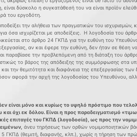
τι, ακριβώς επειδή ο εργαζόμενος είναι de factο το αδύ
 είναι δύσκολο η συγκατάθεσή του να είναι προϊόν ελεύ
υρά του εργοδότη.
ποδείξει την αλήθεια των πραγματικών του ισχυρισμών, κ
ια όσα ισχυρίζεται με αποδείξεις. H λογοδοσία του άρθρ
ιδικεύεται στο άρθρο 24 ΓΚΠΔ για την ευθύνη του Υπευθύν
εξεργασίας, αν και έφερε την ευθύνη, δεν ήταν σε θέση ν
αι παραβίασε την προβλεπόµενη από τη διάταξη του άρθρο
τικώς το βάρος της απόδειξης της συµµόρφωσης στα υ
και την θεμιτότητα και διαφάνεια της επεξεργασίας των 
όσον αφορά την αρχή της λογοδοσίας του Υπευθύνου, αλλά
δεν είναι μόνο και κυρίως το υψηλό πρόστιμο που τελολ
και όχι εκ δόλου. Είναι η προς παραδειγματισμό «τιμω
κές επιταγές του ΓΚΠΔ (λογοδοσία), ως προς την νομ
κειμένων,
άνευ τηρήσεως των ορθών νομιμοποιητικών βά
5 ΓΚΠΔ (θεμιτή, διαφανής, κλπ.), χωρίς η τήρηση των πρ