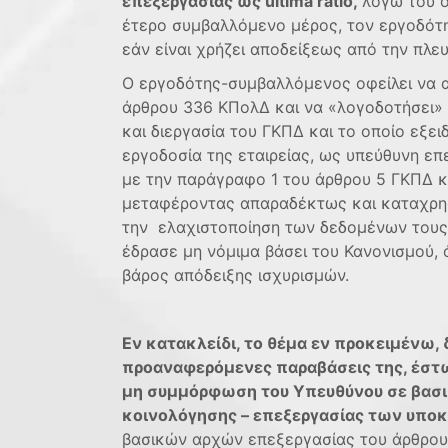
επεξεργασίας ως ultima ratio,
λόγω του ό
έτερο συμβαλλόμενο μέρος, τον εργοδότη,
εάν είναι χρήζει αποδείξεως από την πλε
Ο εργοδότης-συμβαλλόμενος οφείλει να α
άρθρου 336 ΚΠολΔ και να «λογοδοτήσει» γ
και διεργασία του ΓΚΠΔ και το οποίο εξε
εργοδοσία της εταιρείας, ως υπεύθυνη επ
µε την παράγραφο 1 του άρθρου 5 ΓΚΠ∆ κ
μεταφέροντας απαραδέκτως και καταχρησ
την ελαχιστοποίηση των δεδομένων τους 
έδρασε μη νόμιμα βάσει του Κανονισμού, 
βάρος απόδειξης ισχυρισμών.
Εν κατακλείδι, το θέμα εν προκειμένω, 
προαναφερόμενες παραβάσεις της, έστω 
μη συμμόρφωση του Υπευθύνου σε βασι
κοινολόγησης – επεξεργασίας των υπο
βασικών αρχών επεξεργασίας του άρθρου 