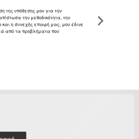
ση της υπόθεσης μου για την
Υψηλού επιπέδο
απίστωσα την μεθοδικότητα, την
και την συνακό
και η συνεχής επαφή μας, μου έδινε
Κάθε υπόθεση π
λλά από τα προβλήματα που
υποθέσεις. Αυτό
προβλήματα πλε
επιλεγμένους σ
κερδίσει την υ
στα Funds.