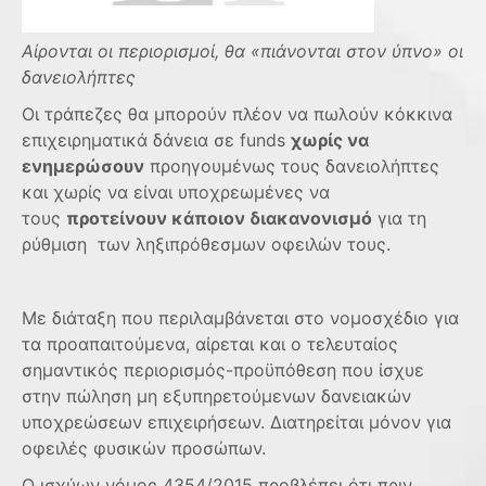
Αίρονται οι περιορισμοί, θα «πιάνονται στον ύπνο» οι
δανειολήπτες
Οι τράπεζες θα μπορούν πλέον να πωλούν κόκκινα
επιχειρηματικά δάνεια σε funds
χωρίς να
ενημερώσουν
προηγουμένως τους δανειολήπτες
και χωρίς να είναι υποχρεωμένες να
τους
προτείνουν κάποιον διακανονισμό
για τη
ρύθμιση των ληξιπρόθεσμων οφειλών τους.
Με διάταξη που περιλαμβάνεται στο νομοσχέδιο για
τα προαπαιτούμενα, αίρεται και ο τελευταίος
σημαντικός περιορισμός-προϋπόθεση που ίσχυε
στην πώληση μη εξυπηρετούμενων δανειακών
υποχρεώσεων επιχειρήσεων. Διατηρείται μόνον για
οφειλές φυσικών προσώπων.
Ο ισχύων νόμος 4354/2015 προβλέπει ότι πριν