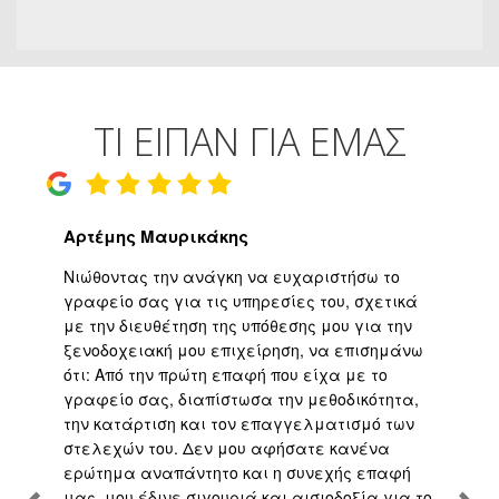
ΤΑΞΙΔΙΩΤΙΚΑ ΓΡΑΦΕΙΑ
ΤΙ ΕΙΠΑΝ ΓΙΑ ΕΜΑΣ
Αρτέμης Μαυρικάκης
Γ
ο
Νιώθοντας την ανάγκη να ευχαριστήσω το
Υψ
ι
γραφείο σας για τις υπηρεσίες του, σχετικά
εφ
με την διευθέτηση της υπόθεσης μου για την
επ
είο
ξενοδοχειακή μου επιχείρηση, να επισημάνω
μα
ότι: Από την πρώτη επαφή που είχα με το
βε
,
γραφείο σας, διαπίστωσα την μεθοδικότητα,
άψ
την κατάρτιση και τον επαγγελματισμό των
Άρ
.
στελεχών του. Δεν μου αφήσατε κανένα
υπ
η
ερώτημα αναπάντητο και η συνεχής επαφή
τη
μας, μου έδινε σιγουριά και αισιοδοξία για το
το