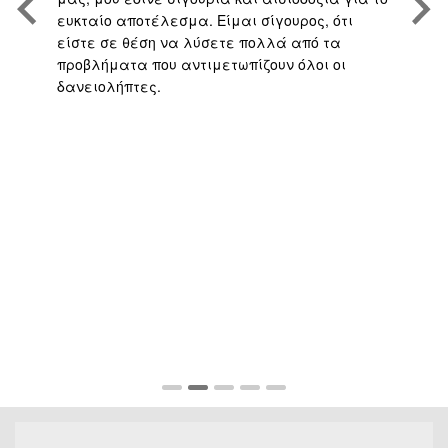
ευκταίο αποτέλεσμα. Είμαι σίγουρος, ότι
υπ
είστε σε θέση να λύσετε πολλά από τα
πο
προβλήματα που αντιμετωπίζουν όλοι οι
με
δανειολήπτες.
αν
ς
ή 
απ
το
γρ
πο
υπ
αν
σα
πο
Fu