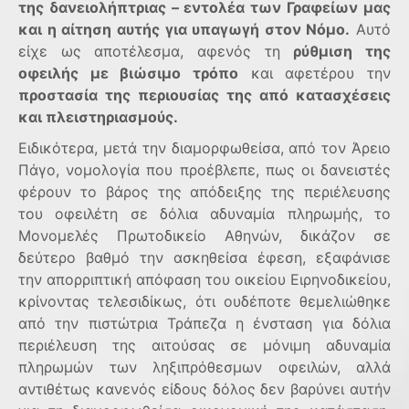
της δανειολήπτριας – εντολέα των Γραφείων μας
και η αίτηση αυτής για υπαγωγή στον Νόμο.
Αυτό
είχε ως αποτέλεσμα, αφενός τη
ρύθμιση της
οφειλής με βιώσιμο τρόπο
και αφετέρου την
προστασία της περιουσίας της από κατασχέσεις
και πλειστηριασμούς.
Ειδικότερα, μετά την διαμορφωθείσα, από τον Άρειο
Πάγο, νομολογία που προέβλεπε, πως οι δανειστές
φέρουν το βάρος της απόδειξης της περιέλευσης
του οφειλέτη σε δόλια αδυναμία πληρωμής, το
Μονομελές Πρωτοδικείο Αθηνών, δικάζον σε
δεύτερο βαθμό την ασκηθείσα έφεση, εξαφάνισε
την απορριπτική απόφαση του οικείου Ειρηνοδικείου,
κρίνοντας τελεσιδίκως, ότι ουδέποτε θεμελιώθηκε
από την πιστώτρια Τράπεζα η ένσταση για δόλια
περιέλευση της αιτούσας σε μόνιμη αδυναμία
πληρωμών των ληξιπρόθεσμων οφειλών, αλλά
αντιθέτως κανενός είδους δόλος δεν βαρύνει αυτήν