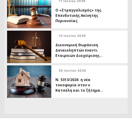
17 Ιουλίου 2026
δικαστικής προστασίας
Ο «Στραγγαλισμός» της
Επενδυτικής Ακίνητης
Περιουσίας
10 Ιουλίου 2026
Δικονομική Θωράκιση
Δανειοληπτών έναντι
Εταιρειών Διαχείρισης
Απαιτήσεων
28 Ιουνίου 2026
Ν. 5313/2026: η νέα
τοκοφορία στον ν.
Κατσέλη και το ζήτημα
της ασύμμετρης
μεταχείρισης
Δανειοληπτών έναντι
Πιστωτών