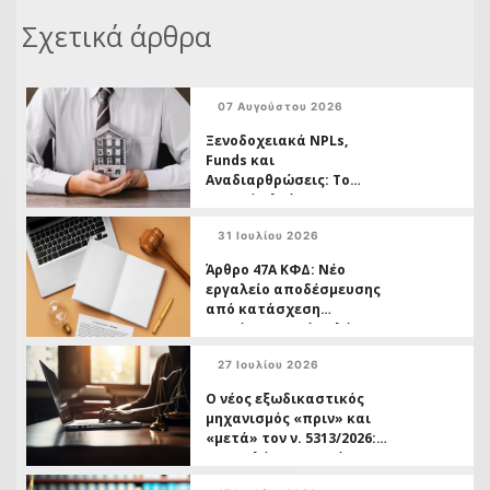
Σχετικά άρθρα
07 Αυγούστου 2026
Ξενοδοχειακά NPLs,
Funds και
Αναδιαρθρώσεις: Το
Νομικό Πλαίσιο ως
Εργαλείο Επιβίωσης
31 Ιουλίου 2026
Άρθρο 47Α ΚΦΔ: Νέο
εργαλείο αποδέσμευσης
από κατάσχεση
ακινήτων χωρίς πλήρη
εξόφληση της οφειλής
27 Ιουλίου 2026
Ο νέος εξωδικαστικός
μηχανισμός «πριν» και
«μετά» τον ν. 5313/2026:
Ο οφειλέτης ως τρίτος
και η διπλή ταχύτητα