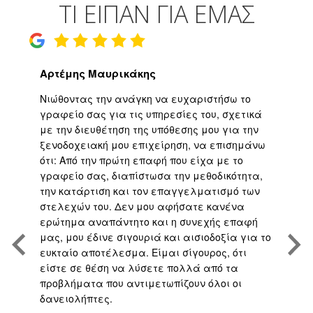
ΤΙ ΕΙΠΑΝ ΓΙΑ ΕΜΑΣ
Αρτέμης Μαυρικάκης
Γ
ο
Νιώθοντας την ανάγκη να ευχαριστήσω το
Υψ
ι
γραφείο σας για τις υπηρεσίες του, σχετικά
εφ
με την διευθέτηση της υπόθεσης μου για την
επ
είο
ξενοδοχειακή μου επιχείρηση, να επισημάνω
μα
ότι: Από την πρώτη επαφή που είχα με το
βε
,
γραφείο σας, διαπίστωσα την μεθοδικότητα,
άψ
την κατάρτιση και τον επαγγελματισμό των
Άρ
.
στελεχών του. Δεν μου αφήσατε κανένα
υπ
η
ερώτημα αναπάντητο και η συνεχής επαφή
τη
μας, μου έδινε σιγουριά και αισιοδοξία για το
το
ευκταίο αποτέλεσμα. Είμαι σίγουρος, ότι
υπ
είστε σε θέση να λύσετε πολλά από τα
πο
προβλήματα που αντιμετωπίζουν όλοι οι
με
δανειολήπτες.
αν