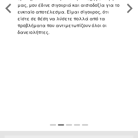
μας, μου έδινε σιγουριά και αισιοδοξία για το
το
ευκταίο αποτέλεσμα. Είμαι σίγουρος, ότι
υπ
είστε σε θέση να λύσετε πολλά από τα
πο
προβλήματα που αντιμετωπίζουν όλοι οι
με
δανειολήπτες.
αν
ς
ή 
απ
το
γρ
πο
υπ
αν
σα
πο
Fu