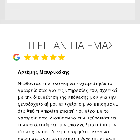
ΣΥΝΑΛΛΑΓΕΣ ΜΕ
ΤΑΞΙΔΙΩΤΙΚΑ ΓΡΑΦΕΙΑ
ΤΙ ΕΙΠΑΝ ΓΙΑ ΕΜΑΣ
Αρτέμης Μαυρικάκης
Γ
ο
Νιώθοντας την ανάγκη να ευχαριστήσω το
Υψ
ι
γραφείο σας για τις υπηρεσίες του, σχετικά
εφ
με την διευθέτηση της υπόθεσης μου για την
επ
είο
ξενοδοχειακή μου επιχείρηση, να επισημάνω
μα
ότι: Από την πρώτη επαφή που είχα με το
βε
,
γραφείο σας, διαπίστωσα την μεθοδικότητα,
άψ
την κατάρτιση και τον επαγγελματισμό των
Άρ
.
στελεχών του. Δεν μου αφήσατε κανένα
υπ
η
ερώτημα αναπάντητο και η συνεχής επαφή
τη