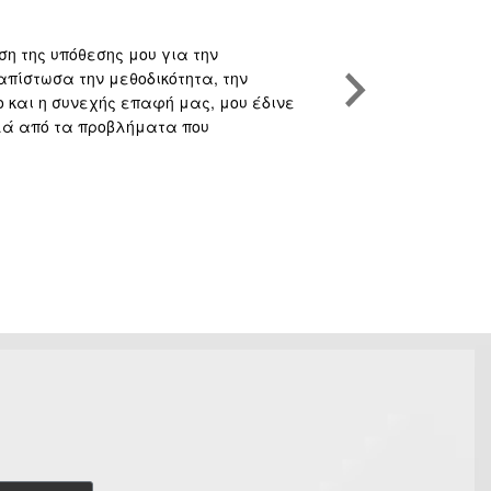
Γιώργος Οικο
ση της υπόθεσης μου για την
Υψηλού επιπέδο
απίστωσα την μεθοδικότητα, την
και την συνακό
και η συνεχής επαφή μας, μου έδινε
Κάθε υπόθεση π
λλά από τα προβλήματα που
υποθέσεις. Αυτό
προβλήματα πλε
επιλεγμένους σ
κερδίσει την υ
στα Funds.