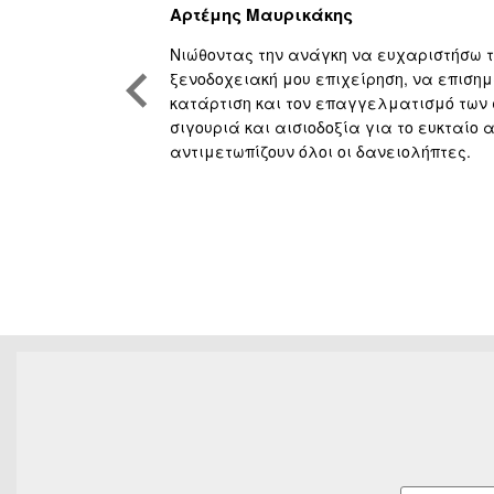
Αρτέμης Μαυρικάκης
όκκινα
Νιώθοντας την ανάγκη να ευχαριστήσω το
εια, ουσιαστική
ξενοδοχειακή μου επιχείρηση, να επισημ
νική κατάρτιση
κατάρτιση και τον επαγγελματισμό των
 Πορευόμαστε
σιγουριά και αισιοδοξία για το ευκταίο
αντιμετωπίζουν όλοι οι δανειολήπτες.