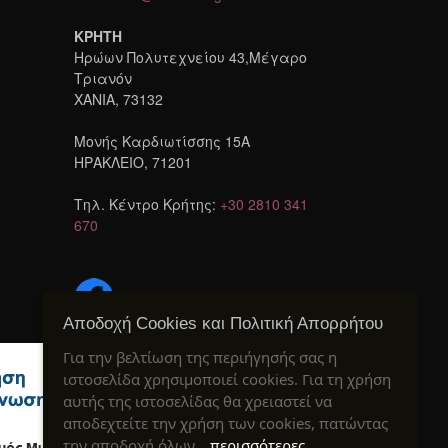
ΚΡΗΤΗ
Ηρώων Πολυτεχνείου 43,Μέγαρο
Τριανόν
ΧΑΝΙΑ, 73132
Μονής Καρδιωτίσσης 15A
ΗΡΑΚΛΕΙΟ, 71201
Τηλ. Κέντρο Κρήτης:
+30 2810 341
670
Αποδοχή Cookies και Πολιτική Απορρήτου
Για την βελτίωση της περιήγησής σας η
ιστοσελίδα χρησιμοποιεί cookies. Για τη χρήση
αυτής της ιστοσελίδας θα χρειαστεί να
αποδεχτείτε την χρήση των cookies, πατώντας
την αποδοχή όλων…
περισσότερες