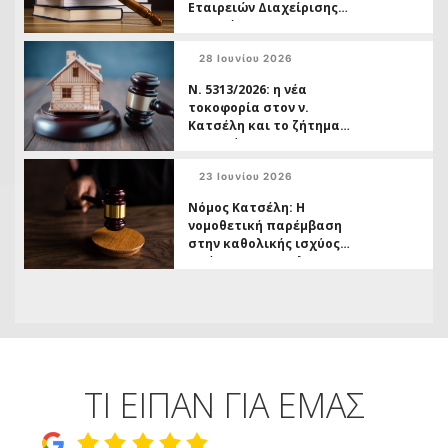
Εταιρειών Διαχείρισης
Απαιτήσεων
28 Ιουνίου 2026
Ν. 5313/2026: η νέα
τοκοφορία στον ν.
Κατσέλη και το ζήτημα
της ασύμμετρης
μεταχείρισης
23 Ιουνίου 2026
Δανειοληπτών έναντι
Πιστωτών
Νόμος Κατσέλη: Η
νομοθετική παρέμβαση
στην καθολικής ισχύος
απόφασης της ΟλΑΠ
6/2026 και το ( ανοικτό,)
ζήτημα των
αχρεωστήτως
καταβληθέντων
ΤΙ ΕΙΠΑΝ ΓΙΑ ΕΜΑΣ