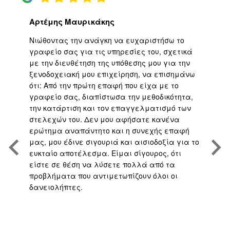
Αρτέμης Μαυρικάκης
Γ
ο
Νιώθοντας την ανάγκη να ευχαριστήσω το
Υψ
ι
γραφείο σας για τις υπηρεσίες του, σχετικά
εφ
με την διευθέτηση της υπόθεσης μου για την
επ
είο
ξενοδοχειακή μου επιχείρηση, να επισημάνω
μα
ότι: Από την πρώτη επαφή που είχα με το
βε
,
γραφείο σας, διαπίστωσα την μεθοδικότητα,
άψ
την κατάρτιση και τον επαγγελματισμό των
Άρ
.
στελεχών του. Δεν μου αφήσατε κανένα
υπ
η
ερώτημα αναπάντητο και η συνεχής επαφή
τη
μας, μου έδινε σιγουριά και αισιοδοξία για το
το
ευκταίο αποτέλεσμα. Είμαι σίγουρος, ότι
υπ
είστε σε θέση να λύσετε πολλά από τα
πο
προβλήματα που αντιμετωπίζουν όλοι οι
με
δανειολήπτες.
αν
ς
ή 
απ
το