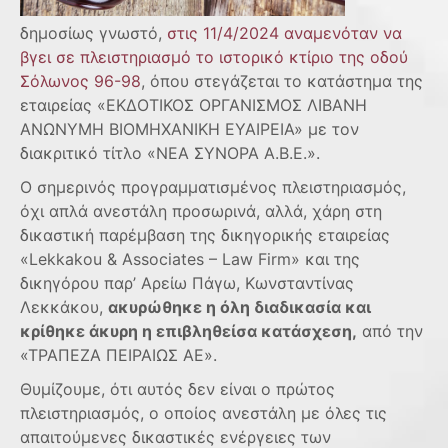
δημοσίως γνωστό,
στις 11/4/2024 αναμενόταν να
βγει σε πλειστηριασμό το ιστορικό κτίριο της οδού
Σόλωνος 96-98
, όπου στεγάζεται το κατάστημα της
εταιρείας «ΕΚΔΟΤΙΚΟΣ ΟΡΓΑΝΙΣΜΟΣ ΛΙΒΑΝΗ
ΑΝΩΝΥΜΗ ΒΙΟΜΗΧΑΝΙΚΗ ΕΥΑΙΡΕΙΑ» με τον
διακριτικό τίτλο «ΝΕΑ ΣΥΝΟΡΑ Α.Β.Ε.».
Ο σημερινός προγραμματισμένος πλειστηριασμός,
όχι απλά ανεστάλη προσωρινά, αλλά, χάρη στη
δικαστική παρέμβαση της δικηγορικής εταιρείας
«Lekkakou & Associates – Law Firm» και της
δικηγόρου παρ’ Αρείω Πάγω, Κωνσταντίνας
Λεκκάκου,
ακυρώθηκε η όλη διαδικασία και
κρίθηκε άκυρη η επιβληθείσα κατάσχεση,
από την
«ΤΡΑΠΕΖΑ ΠΕΙΡΑΙΩΣ ΑΕ».
Θυμίζουμε, ότι αυτός δεν είναι ο πρώτος
πλειστηριασμός, ο οποίος ανεστάλη με όλες τις
απαιτούμενες δικαστικές ενέργειες των