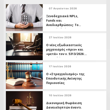
07 Αυγούστου 2026
Ξενοδοχειακά NPLs,
Funds και
Αναδιαρθρώσεις: Το
Νομικό Πλαίσιο ως
Εργαλείο Επιβίωσης
27 Ιουλίου 2026
Ο νέος εξωδικαστικός
μηχανισμός «πριν» και
«μετά» τον ν. 5313/2026:
Ο οφειλέτης ως τρίτος
και η διπλή ταχύτητα
17 Ιουλίου 2026
δικαστικής προστασίας
Ο «Στραγγαλισμός» της
Επενδυτικής Ακίνητης
Περιουσίας
10 Ιουλίου 2026
Δικονομική Θωράκιση
Δανειοληπτών έναντι