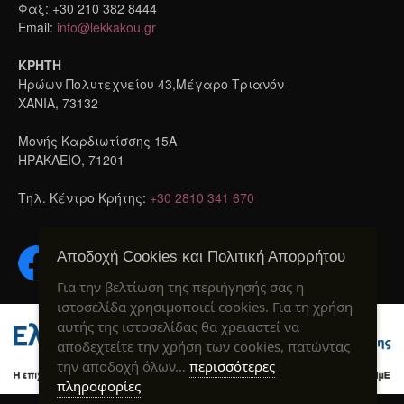
Φαξ: +30 210 382 8444
Email:
info@lekkakou.gr
ΚΡΗΤΗ
Ηρώων Πολυτεχνείου 43,Μέγαρο Τριανόν
ΧΑΝΙΑ, 73132
Μονής Καρδιωτίσσης 15A
ΗΡΑΚΛΕΙΟ, 71201
Τηλ. Κέντρο Κρήτης:
+30 2810 341 670
Αποδοχή Cookies και Πολιτική Απορρήτου
Για την βελτίωση της περιήγησής σας η
ιστοσελίδα χρησιμοποιεί cookies. Για τη χρήση
αυτής της ιστοσελίδας θα χρειαστεί να
αποδεχτείτε την χρήση των cookies, πατώντας
την αποδοχή όλων…
περισσότερες
πληροφορίες