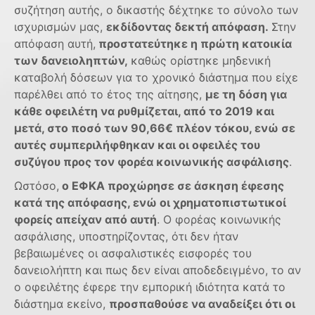
συζήτηση αυτής, ο δικαστής δέχτηκε το σύνολο των
ισχυρισμών μας,
εκδίδοντας δεκτή απόφαση.
Στην
απόφαση αυτή,
προστατεύτηκε η πρώτη κατοικία
των δανειοληπτών,
καθώς ορίστηκε μηδενική
καταβολή δόσεων για το χρονικό διάστημα που είχε
παρέλθει από το έτος της αίτησης,
με τη δόση για
κάθε οφειλέτη να ρυθμίζεται, από το 2019 και
μετά, στο ποσό των 90,66€ πλέον τόκου, ενώ σε
αυτές συμπεριλήφθηκαν και οι οφειλές του
συζύγου προς τον φορέα κοινωνικής ασφάλισης
.
Ωστόσο,
ο ΕΦΚΑ προχώρησε σε άσκηση έφεσης
κατά της απόφασης, ενώ οι χρηματοπιστωτικοί
φορείς απείχαν από αυτή
. Ο φορέας κοινωνικής
ασφάλισης, υποστηρίζοντας, ότι δεν ήταν
βεβαιωμένες οι ασφαλιστικές εισφορές του
δανειολήπτη και πως δεν είναι αποδεδειγμένο, το αν
ο οφειλέτης έφερε την εμπορική ιδιότητα κατά το
διάστημα εκείνο,
προσπαθούσε να αναδείξει ότι οι