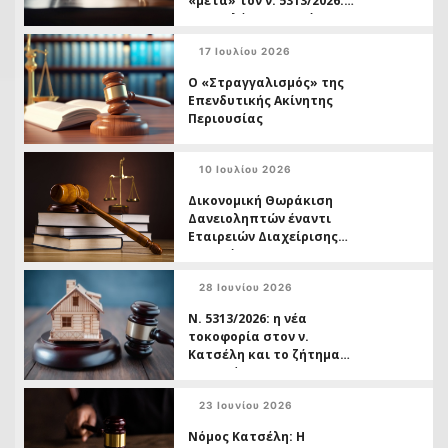
«μετά» τον ν. 5313/2026:
Ο οφειλέτης ως τρίτος
και η διπλή ταχύτητα
17 Ιουλίου 2026
δικαστικής προστασίας
Ο «Στραγγαλισμός» της
Επενδυτικής Ακίνητης
Περιουσίας
10 Ιουλίου 2026
Δικονομική Θωράκιση
Δανειοληπτών έναντι
Εταιρειών Διαχείρισης
Απαιτήσεων
28 Ιουνίου 2026
Ν. 5313/2026: η νέα
τοκοφορία στον ν.
Κατσέλη και το ζήτημα
της ασύμμετρης
μεταχείρισης
23 Ιουνίου 2026
Δανειοληπτών έναντι
Πιστωτών
Νόμος Κατσέλη: Η