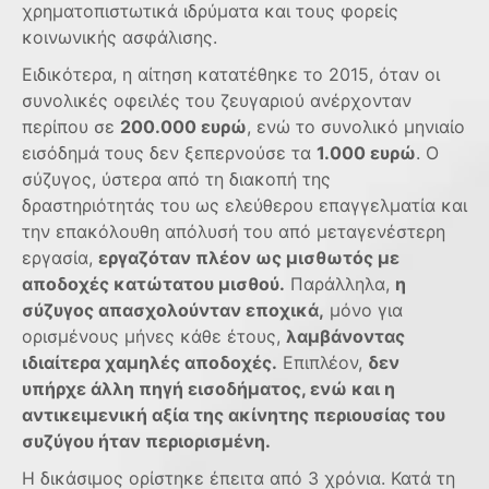
χρηματοπιστωτικά ιδρύματα και τους φορείς
κοινωνικής ασφάλισης.
Ειδικότερα, η αίτηση κατατέθηκε το 2015, όταν οι
συνολικές οφειλές του ζευγαριού ανέρχονταν
περίπου σε
200.000 ευρώ
, ενώ το συνολικό μηνιαίο
εισόδημά τους δεν ξεπερνούσε τα
1.000 ευρώ
. Ο
σύζυγος, ύστερα από τη διακοπή της
δραστηριότητάς του ως ελεύθερου επαγγελματία και
την επακόλουθη απόλυσή του από μεταγενέστερη
εργασία,
εργαζόταν πλέον ως μισθωτός με
αποδοχές κατώτατου μισθού.
Παράλληλα,
η
σύζυγος απασχολούνταν εποχικά,
μόνο για
ορισμένους μήνες κάθε έτους,
λαμβάνοντας
ιδιαίτερα χαμηλές αποδοχές.
Επιπλέον,
δεν
υπήρχε άλλη πηγή εισοδήματος, ενώ και η
αντικειμενική αξία της ακίνητης περιουσίας του
συζύγου ήταν περιορισμένη.
Η δικάσιμος ορίστηκε έπειτα από 3 χρόνια. Κατά τη