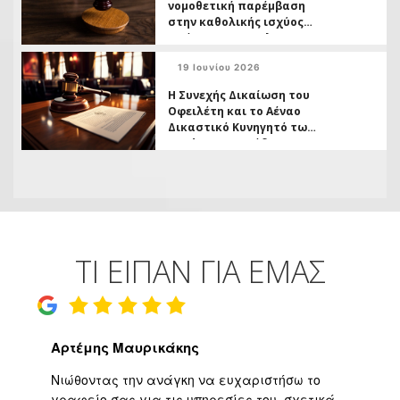
νομοθετική παρέμβαση
στην καθολικής ισχύος
απόφασης της ΟλΑΠ
6/2026 και το ( ανοικτό,)
19 Ιουνίου 2026
ζήτημα των
αχρεωστήτως
Η Συνεχής Δικαίωση του
καταβληθέντων
Οφειλέτη και το Αέναο
Δικαστικό Κυνηγητό των
Funds σε Πρωτόδικο
Βαθμό
ΤΙ ΕΙΠΑΝ ΓΙΑ ΕΜΑΣ
Αρτέμης Μαυρικάκης
Γ
ο
Νιώθοντας την ανάγκη να ευχαριστήσω το
Υψ
ι
γραφείο σας για τις υπηρεσίες του, σχετικά
εφ