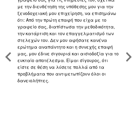
με την διευθέτηση της υπόθεσης μου για την
επ
είο
ξενοδοχειακή μου επιχείρηση, να επισημάνω
μα
ότι: Από την πρώτη επαφή που είχα με το
βε
,
γραφείο σας, διαπίστωσα την μεθοδικότητα,
άψ
την κατάρτιση και τον επαγγελματισμό των
Άρ
.
στελεχών του. Δεν μου αφήσατε κανένα
υπ
η
ερώτημα αναπάντητο και η συνεχής επαφή
τη
μας, μου έδινε σιγουριά και αισιοδοξία για το
το
ευκταίο αποτέλεσμα. Είμαι σίγουρος, ότι
υπ
είστε σε θέση να λύσετε πολλά από τα
πο
προβλήματα που αντιμετωπίζουν όλοι οι
με
δανειολήπτες.
αν
ς
ή 
απ
το
γρ
πο
υπ
αν
σα