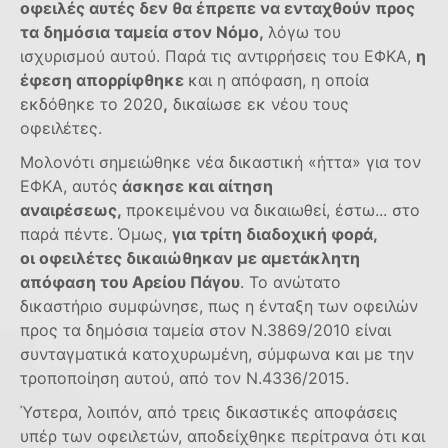
οφειλές αυτές δεν θα έπρεπε να ενταχθούν προς
τα δημόσια ταμεία στον Νόμο,
λόγω του
ισχυρισμού αυτού. Παρά τις αντιρρήσεις του ΕΦΚΑ,
η
έφεση απορρίφθηκε
και η απόφαση, η οποία
εκδόθηκε το 2020
,
δικαίωσε εκ νέου τους
οφειλέτες.
Μολονότι σημειώθηκε νέα δικαστική «ήττα» για τον
ΕΦΚΑ, αυτός
άσκησε και αίτηση
αναιρέσεως,
προκειμένου να δικαιωθεί, έστω... στο
παρά πέντε. Όμως,
για τρίτη διαδοχική φορά,
οι οφειλέτες δικαιώθηκαν με αμετάκλητη
απόφαση του Αρείου Πάγου
. Το ανώτατο
δικαστήριο συμφώνησε, πως η ένταξη των οφειλών
προς τα δημόσια ταμεία στον Ν.3869/2010 είναι
συνταγματικά κατοχυρωμένη, σύμφωνα και με την
τροποποίηση αυτού, από τον Ν.4336/2015.
Ύστερα, λοιπόν, από τρεις δικαστικές αποφάσεις
υπέρ των οφειλετών, αποδείχθηκε περίτρανα ότι και