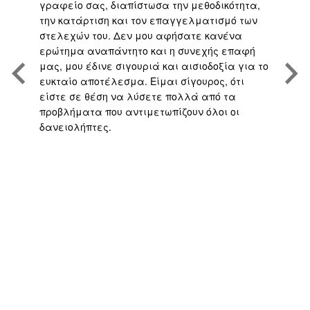
,
γραφείο σας, διαπίστωσα την μεθοδικότητα,
άψ
την κατάρτιση και τον επαγγελματισμό των
Άρ
.
στελεχών του. Δεν μου αφήσατε κανένα
υπ
η
ερώτημα αναπάντητο και η συνεχής επαφή
τη
μας, μου έδινε σιγουριά και αισιοδοξία για το
το
ευκταίο αποτέλεσμα. Είμαι σίγουρος, ότι
υπ
είστε σε θέση να λύσετε πολλά από τα
πο
προβλήματα που αντιμετωπίζουν όλοι οι
με
δανειολήπτες.
αν
ς
ή 
απ
το
γρ
πο
υπ
αν
σα
πο
Fu