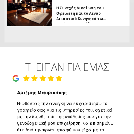
αχρεωστήτως
Η Συνεχής Δικαίωση του
καταβληθέντων
Οφειλέτη και το Αέναο
Δικαστικό Κυνηγητό των
Funds σε Πρωτόδικο
Βαθμό
ΤΙ ΕΙΠΑΝ ΓΙΑ ΕΜΑΣ
Αρτέμης Μαυρικάκης
Γ
ο
Νιώθοντας την ανάγκη να ευχαριστήσω το
Υψ
ι
γραφείο σας για τις υπηρεσίες του, σχετικά
εφ
με την διευθέτηση της υπόθεσης μου για την
επ
είο
ξενοδοχειακή μου επιχείρηση, να επισημάνω
μα
ότι: Από την πρώτη επαφή που είχα με το
βε