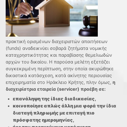
πρακτική ορισμένων διαχειριστών απαιτήσεων
(funds) αναδεικνύει σοβαρά ζητήματα νομικής
καταχρηστικότητας και παραβίασης θεμελιωδών
αρχών του δικαίου. Η παρούσα μελέτη εξετάζει
συγκεκριμένη περίπτωση, στην οποία ακυρώθηκε
δικαστικά κατάσχεση, κατά ακίνητης περιουσίας
επιχειρηματία στο Ηράκλειο Κρήτης, πλην όμως,
η
διαχειρ
ί
στρια εταιρεία (servicer) προέβη σε:
επανάληψη της ίδιας διαδικασίας,
κοινοποίησε απλώς άλλη μια φορά την
ί
δια
διαταγ
ή
πληρωμής
με επιταγή πιο
πρόσφατης ημερομηνίας,