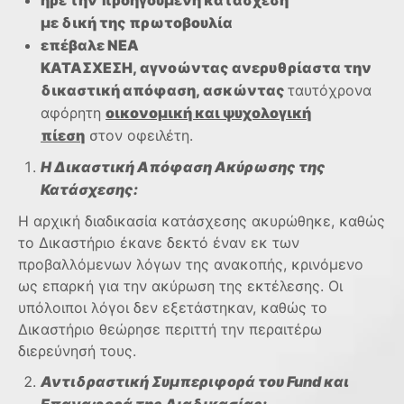
ήρε
την προηγούμενη κατάσχεση
με
δική
της
πρωτοβουλία
επέβαλε
ΝΕΑ
ΚΑΤΑΣΧΕΣΗ
,
αγνοώντας
ανερυθρίαστα
την
δικαστική απόφαση, ασκώντας
ταυτόχρονα
αφόρητη
οικονομική και ψυχολογική
πίεση
στον οφειλέτη.
Η Δικαστική Απόφαση Ακύρωσης της
Κατάσχεσης:
Η αρχική διαδικασία κατάσχεσης ακυρώθηκε, καθώς
το Δικαστήριο έκανε δεκτό έναν εκ των
προβαλλόμενων λόγων της ανακοπής, κρινόμενο
ως επαρκή για την ακύρωση της εκτέλεσης. Οι
υπόλοιποι λόγοι δεν εξετάστηκαν, καθώς το
Δικαστήριο θεώρησε περιττή την περαιτέρω
διερεύνησή τους.
Αντιδραστική Συμπεριφορά του Fund και