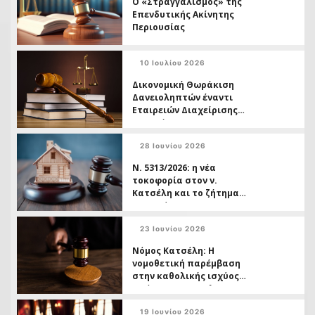
Ο «Στραγγαλισμός» της
Επενδυτικής Ακίνητης
Περιουσίας
10 Ιουλίου 2026
Δικονομική Θωράκιση
Δανειοληπτών έναντι
Εταιρειών Διαχείρισης
Απαιτήσεων
28 Ιουνίου 2026
Ν. 5313/2026: η νέα
τοκοφορία στον ν.
Κατσέλη και το ζήτημα
της ασύμμετρης
μεταχείρισης
23 Ιουνίου 2026
Δανειοληπτών έναντι
Πιστωτών
Νόμος Κατσέλη: Η
νομοθετική παρέμβαση
στην καθολικής ισχύος
απόφασης της ΟλΑΠ
6/2026 και το ( ανοικτό,)
19 Ιουνίου 2026
ζήτημα των