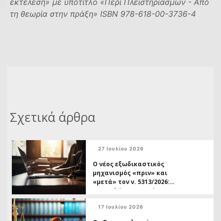
εκτέλεση» με υπότιτλο «Περί Πλειστηριασμών - Από
τη θεωρία στην πράξη» ISBN 978-618-00-3736-4
Σχετικά άρθρα
27 Ιουλίου 2026
Ο νέος εξωδικαστικός
μηχανισμός «πριν» και
«μετά» τον ν. 5313/2026:
Ο οφειλέτης ως τρίτος
και η διπλή ταχύτητα
17 Ιουλίου 2026
δικαστικής προστασίας