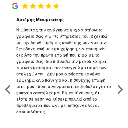
Αρτέμης Μαυρικάκης
Γ
ο
Νιώθοντας την ανάγκη να ευχαριστήσω το
Υψ
ι
γραφείο σας για τις υπηρεσίες του, σχετικά
εφ
με την διευθέτηση της υπόθεσης μου για την
επ
είο
ξενοδοχειακή μου επιχείρηση, να επισημάνω
μα
ότι: Από την πρώτη επαφή που είχα με το
βε
,
γραφείο σας, διαπίστωσα την μεθοδικότητα,
άψ
την κατάρτιση και τον επαγγελματισμό των
Άρ
.
στελεχών του. Δεν μου αφήσατε κανένα
υπ
η
ερώτημα αναπάντητο και η συνεχής επαφή
τη
μας, μου έδινε σιγουριά και αισιοδοξία για το
το
ευκταίο αποτέλεσμα. Είμαι σίγουρος, ότι
υπ
είστε σε θέση να λύσετε πολλά από τα
πο
προβλήματα που αντιμετωπίζουν όλοι οι
με
δανειολήπτες.
αν
ς
ή 
απ