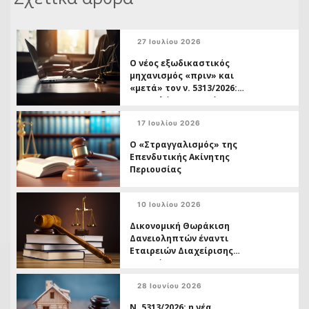
27 Ιουλίου 2026
Ο νέος εξωδικαστικός
μηχανισμός «πριν» και
«μετά» τον ν. 5313/2026:
Ο οφειλέτης ως τρίτος
και η διπλή ταχύτητα
17 Ιουλίου 2026
δικαστικής προστασίας
Ο «Στραγγαλισμός» της
Επενδυτικής Ακίνητης
Περιουσίας
10 Ιουλίου 2026
Δικονομική Θωράκιση
Δανειοληπτών έναντι
Εταιρειών Διαχείρισης
Απαιτήσεων
28 Ιουνίου 2026
Ν. 5313/2026: η νέα