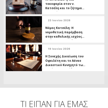
τοκοφορία στον ν.
Κατσέλη και το ζήτημα
της ασύμμετρης
μεταχείρισης
23 Ιουνίου 2026
Δανειοληπτών έναντι
Πιστωτών
Νόμος Κατσέλη: Η
νομοθετική παρέμβαση
στην καθολικής ισχύος
απόφασης της ΟλΑΠ
6/2026 και το ( ανοικτό,)
19 Ιουνίου 2026
ζήτημα των
αχρεωστήτως
Η Συνεχής Δικαίωση του
καταβληθέντων
Οφειλέτη και το Αέναο
Δικαστικό Κυνηγητό των
Funds σε Πρωτόδικο
Βαθμό
ΤΙ ΕΙΠΑΝ ΓΙΑ ΕΜΑΣ