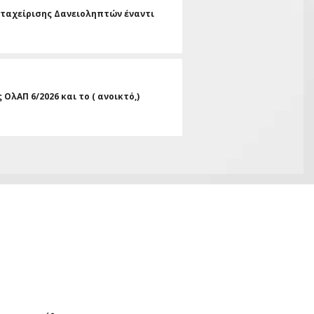
μεταχείρισης Δανειοληπτών έναντι
λΑΠ 6/2026 και το ( ανοικτό,)
Γιώργος Οικο