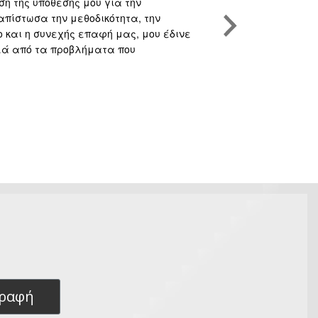
ση της υπόθεσης μου για την
Υψηλού επιπέδο
απίστωσα την μεθοδικότητα, την
και την συνακό
και η συνεχής επαφή μας, μου έδινε
Κάθε υπόθεση π
λλά από τα προβλήματα που
υποθέσεις. Αυτό
προβλήματα πλε
επιλεγμένους σ
κερδίσει την υ
στα Funds.
γραφή