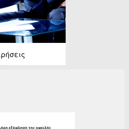
ιρήσεις
λήρη εξόφληση της οφειλής