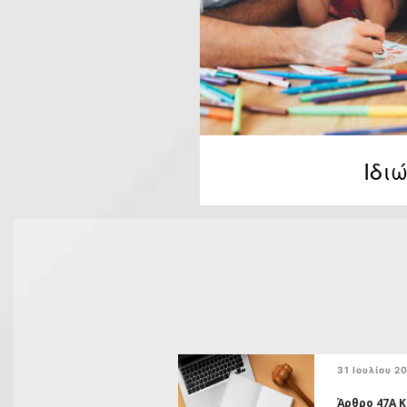
Ιδι
31 Ιουλίου 2
Άρθρο 47Α 